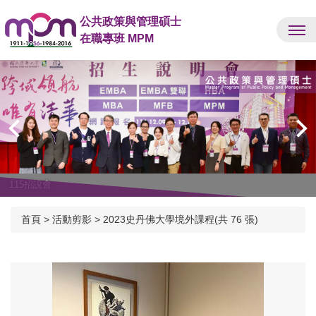
跳
公共政策與管理碩士
到
在職專班 MPM
主
要
內
容
區
115招說會
首頁
>
活動剪影
>
2023史丹佛大學境外課程(共 76 張)