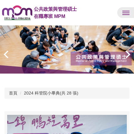
跳
公共政策與管理碩士
到
在職專班 MPM
主
要
內
容
區
首頁
2024 科管院小畢典(共 28 張)