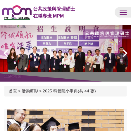
跳
公共政策與管理碩士
到
在職專班 MPM
主
要
內
容
區
115招說會
首頁
>
活動剪影
>
2025 科管院小畢典(共 44 張)