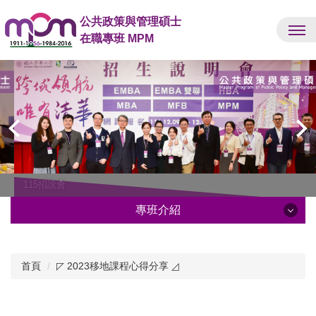
跳
公共政策與管理碩士
到
在職專班 MPM
主
要
內
容
區
115招說會
專班介紹
專班介紹
首頁
◸ 2023移地課程心得分享 ◿
系所成員