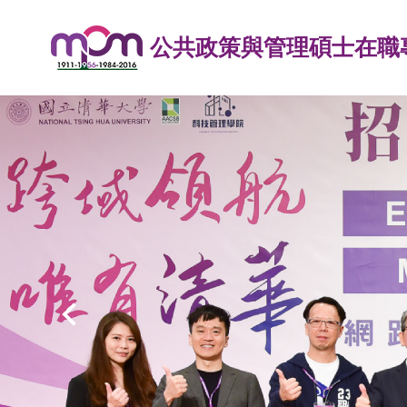
跳
到
公共政策與管理碩士在職專
主
要
內
容
區