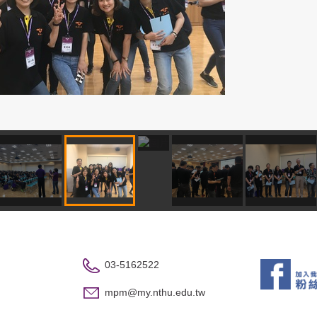
03-5162522
mpm@my.nthu.edu.tw