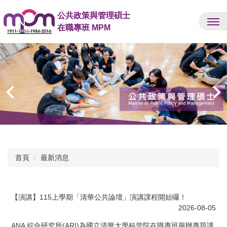
跳
公共政策與管理碩士
到
在職專班 MPM
主
要
內
容
區
首頁
最新消息
【演講】115上學期「清華公共論壇」演講課程開始囉！
2026-08-05
ANA 綜合研究所(ARI)為國立清華大學科管院在職專班舉辦專題講