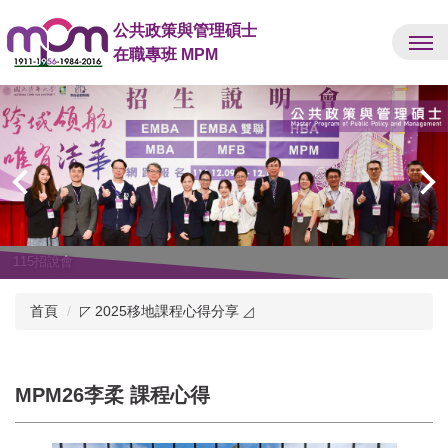
跳
公共政策與管理碩士
到
在職專班 MPM
主
要
內
容
區
115招說會
首頁
◸ 2025移地課程心得分享 ◿
MPM26李柔 課程心得