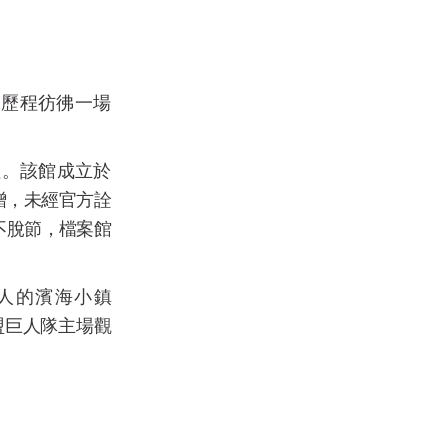
習歷程彷彿一場
值。該館成立於
贈，未經官方詮
不脫節，檔案館
人的濱海小鎮
盟巨人隊主場觀
！