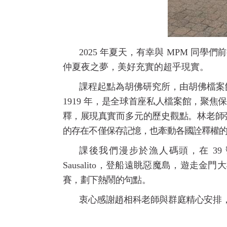
2025
年夏天，有幸與
MPM
同學們前
仲夏夜之夢，美好充實的超乎現實。
課程起點為胡佛研究所，由胡佛檔案
1919
年，是全球首座私人檔案館，聚焦保
釋，展現真
實而多元的歷史觀點。林老師
的存在不僅保存記憶，也牽動各國詮釋權
課後我們漫步於漁人碼頭，在
39
Sausalito
，
登船遠眺惡魔島，遊走金門大
賽，劃下熱鬧的句
點。
衷心感謝趙相科老師與群庭精心安排