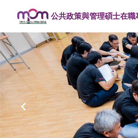
跳
到
公共政策與管理碩士在職專
主
要
內
容
區