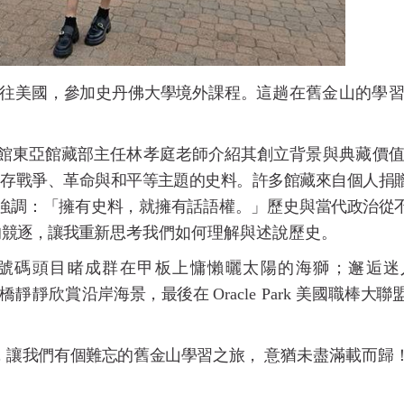
往美國，參加史丹佛大學境外課程。這
趟在舊金山的學
館東亞館藏部主任林孝庭老師介紹其創
立背景與典藏價
存戰
爭、革命與和平等主題的史料。許多館藏來自個人捐
強調：「擁有史料，就擁有話語權。」歷史與當代
政治從
的競逐，讓我重
新思考我們如何理解與述說歷史。
號碼頭目睹成群在甲板上慵懶曬太陽的海
獅；邂逅迷
橋靜靜欣賞
沿岸海景，最後在
Oracle Park
美國職棒大聯
，讓我們有個難忘的舊金山學習之旅，
意猶未盡滿載而歸